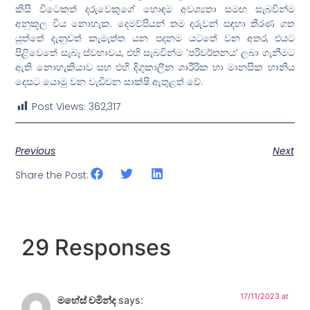
කිසි විටෙකත් දරුවෙකුගේ හොඳම අවශ්‍යතා සමඟ සැබවින්ම
අනුකූල විය නොහැක. දෙමව්පියන් තම දරුවන් සඳහා තීරණ ගත
යුත්තේ දැනුවත් කැමැත්ත යන පදනම යටතේ වන අතර, එයට
පිළිවෙතේ සැබෑ ස්වභාවය, එහි සැබවින්ම ‘පරිවර්තනය’ ලබා ගැනීමට
ඇති නොහැකියාව සහ එහි දිගුකාලීන ශාරීරික හා මානසික හානිය
දෙසට යොමු වන වැඩිවන සාක්ෂි ඇතුළත් වේ.
Post Views:
362,317
Previous
Next
Share the Post:
29 Responses
17/11/2023 at
මහේස් චමින්ද
says: