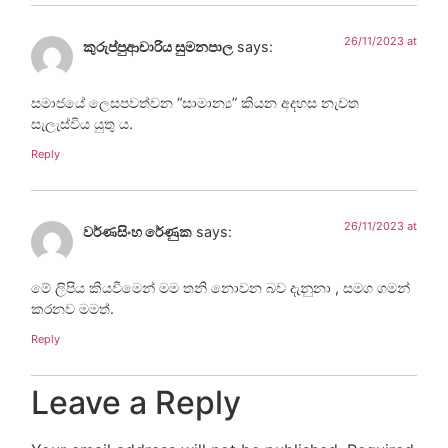
26/11/2023 at
කුරුප්පුආචාරිය සුමනපාල
says:
සමාජයේ ලෙසපවත්වන “සාමාන්‍ය” කියන අදහස නැවත
සැලැස්විය යුතු ය.
Reply
26/11/2023 at
වර්ණසිංහ රේණුක
says:
මේ ලිපිය කියවීමෙන් මම තනි නොවන බව දැනුනා , සමග ගමන්
කරනව මමත්.
Reply
Leave a Reply