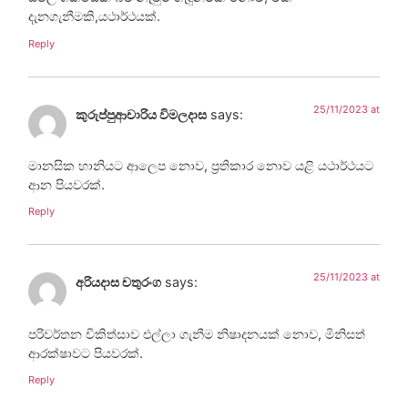
දැනගැනීමකි,යථාර්ථයක්.
Reply
25/11/2023 at
කුරුප්පුආචාරිය විමලදාස
says:
මානසික හානියට ආලෙප නොව, ප්‍රතිකාර නොව යළි යථාර්ථයට
ආන පියවරක්.
Reply
25/11/2023 at
අරියදාස චතුරංග
says:
පරිවර්තන චිකිත්සාව එල්ලා ගැනීම නිෂාදනයක් නොව, මිනිසත්
ආරක්ෂාවට පියවරක්.
Reply