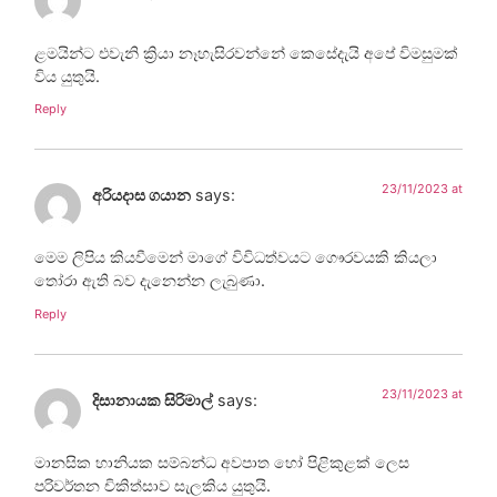
ළමයින්ට එවැනි ක්‍රියා නෑහැසිරවන්නේ කෙසේදැයි අපේ විමසුමක්
විය යුතුයි.
Reply
23/11/2023 at
අරියදාස ගයාන
says:
මෙම ලිපිය කියවීමෙන් මාගේ විවිධත්වයට ගෞරවයකි කියලා
තෝරා ඇති බව දැනෙන්න ලැබුණා.
Reply
23/11/2023 at
දිසානායක සිරිමාල්
says:
මානසික හානියක සම්බන්ධ අවපාත හෝ පිළිකුළක් ලෙස
පරිවර්තන චිකිත්සාව සැලකිය යුතුයි.