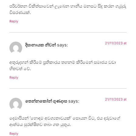
පරිවර්තන චිකිත්සාවෙන් ලැබෙන හානිය මනසට සිදු කරන ගැඹුරු
විසරණයක්.
Reply
21/11/2023 at
දිසානායක නිවන්
says:
අතුරුදහන් කිරීමේ ප්‍රතිකාරය තහනම් කිරීමෙන් සමාජය වඩා
හිතවත් වේ.
Reply
21/11/2023 at
තෙන්නකෝන් ගුණදාස
says:
දෙමාපියන් ‘හොඳම අවශ්‍යතාවයක්’ සොයන විට, එය දරුවාගේ
ආත්මය සුරක්ෂිතව තබා ගත යුතුය.
Reply