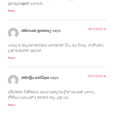
පුනරුදචივიක් නොවේ.
Reply
19/11/2023 at
රත්නායක සුගතපාල
says:
මෙවලම් කළමනාකරණය නොකරන විට, එය විශාල හානියකට
ලක් කරවන්න පුළුවන්.
Reply
20/11/2023 at
රත්නප්‍රිය බෝධිදාස
says:
පරිවර්තන චිකිත්සාව සමාජ ආකල්පවලින් පමණක් නොව,
නීතිමය වශයෙන් ද තහනම් කළ යුතු වේ.
Reply