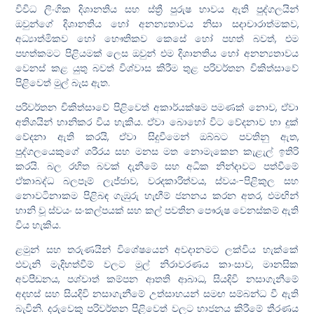
විවිධ ලිංගික දිශානතිය සහ ස්ත්‍රී පුරුෂ භාවය ඇති පුද්ගලයින්
ඔවුන්ගේ දිශානතිය හෝ අනන්‍යතාවය නිසා සදාචාරාත්මකව,
අධ්‍යාත්මිකව හෝ භෞතිකව කෙසේ හෝ පහත් බවත්, එම
පහත්කමට පිළියමක් ලෙස ඔවුන් එම දිශානතිය හෝ අනන්‍යතාවය
වෙනස් කළ යුතු බවත් විශ්වාස කිරීම තුළ පරිවර්තන චිකිත්සාවේ
පිළිවෙත් මුල් බැස ඇත.
පරිවර්තන චිකිත්සාවේ පිළිවෙත් අකාර්යක්ෂම පමණක් නොව, ඒවා
අතිශයින් හානිකර විය හැකිය. ඒවා බොහෝ විට වේදනාව හා දුක්
වේදනා ඇති කරයි, ඒවා සිදුවීමෙන් ඔබ්බට පවතිනු ඇත,
පුද්ගලයෙකුගේ ශරීරය සහ මනස මත නොමැකෙන කැළැල් ඉතිරි
කරයි. බල රහිත බවක් දැනීමේ සහ අධික නින්දාවට පත්වීමේ
ඒකාබද්ධ බලපෑම් ලැජ්ජාව, වරදකාරිත්වය, ස්වයං-පිළිකුල සහ
නොවටිනාකම පිළිබඳ ගැඹුරු හැඟීම් ජනනය කරන අතර, එමඟින්
හානි වූ ස්වයං සංකල්පයක් සහ කල් පවතින පෞරුෂ වෙනස්කම් ඇති
විය හැකිය.
ළමුන් සහ තරුණයින් විශේෂයෙන් අවදානමට ලක්විය හැක්කේ
එවැනි මැදිහත්වීම් වලට මුල් නිරාවරණය කාංසාව, මානසික
අවපීඩනය, පශ්චාත් කම්පන ආතති ආබාධ, සියදිවි නසාගැනීමේ
අදහස් සහ සියදිවි නසාගැනීමේ උත්සාහයන් සමඟ සම්බන්ධ වී ඇති
බැවිනි. දරුවෙකු පරිවර්තන පිළිවෙත් වලට භාජනය කිරීමේ තීරණය