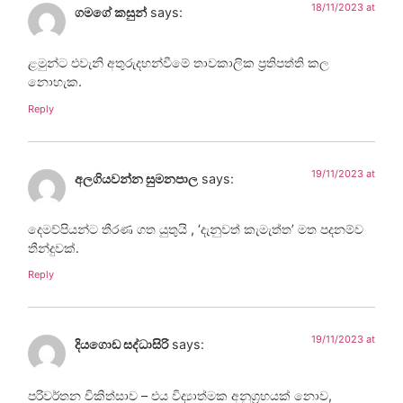
18/11/2023 at
ගමගේ කසුන්
says:
ළමුන්ට එවැනි අතුරුදහන්වීමේ තාවකාලික ප්‍රතිපත්ති කල
නොහැක.
Reply
19/11/2023 at
අලගියවන්න සුමනපාල
says:
දෙමව්පියන්ට තීරණ ගත යුතුයි , ‘දැනුවත් කැමැත්ත’ මත පදනම්ව
තීන්දුවක්.
Reply
19/11/2023 at
දියගොඩ සද්ධාසිරි
says:
පරිවර්තන චිකිත්සාව – එය විද්‍යාත්මක අනුග්‍රහයක් නොව,