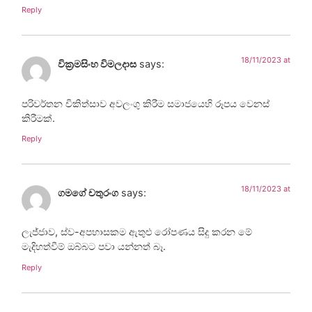
Reply
18/11/2023 at
වික්‍රමසිංහ විමලදාස
says:
පරිවර්තන චිකිත්සාව අවලංගු කිරීම සමාජයෙහි රූපය වෙනස්
කිරීමක්.
Reply
18/11/2023 at
ගමගේ චතුරංග
says:
ලැජ්ජාව, ස්ව-අපහාසකම ඇතුළු රෝපණය සිදු කරන මේ
මැදිහත්වීම් ඔබ්බට පවා යන්නත් බෑ.
Reply