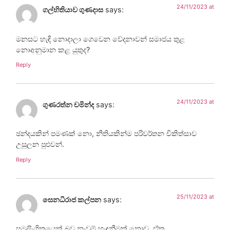
24/11/2023 at
ගල්හිතියාව ගුණදාස
says:
මනසට හැඳි නොදාලා ගෙවෙන වේදනාවන් සමාජය තුළ
නොඅනුමාන කළ යුතුද?
Reply
24/11/2023 at
ගුණරත්න චමින්ද
says:
ඡන්දයකින් පමණක් නො, නීතියකින්ම පරිවර්තන චිකිත්සාව
උසුලන පුළුවන්.
Reply
25/11/2023 at
සෙනධිරාජ කල්පන
says:
සමලිංගිකයෙක් බව නැවුම් හැඳුනීමක් නොව, ඒක