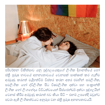
පරිවර්තන චිකිත්සාව යනු පුද්ගලයෙකුගේ ලිංගික දිශානතියේ හෝ
ස්ත්‍රී පුරුෂ භාවයේ අනන්‍යතාවයේ වෙනසක් සාක්ෂාත් කර ගැනීම
අරමුණු කරගත් මැදිහත්වීම් විස්තර කරන අතර එමඟින් සමලිංගික,
සමලිංගික හෝ ද්වීලිංගික සිට විෂමලිංගික දක්වා සහ සංක්‍රාන්ති
ලිංගික හෝ ලිංගභේදය විවිධත්වයෙන් සිස්ජෙන්ඩර් දක්වා පුද්ගලයින්
වෙනස් කිරීම අරමුණු කරගත් බව කියා සිටී – එනම් උපතේදී ඔවුන්ට
පවරා ඇති ලිංගිකත්වයට අනුරූප වන ස්ත්‍රී පුරුෂ අනන්‍යතාවයයි.