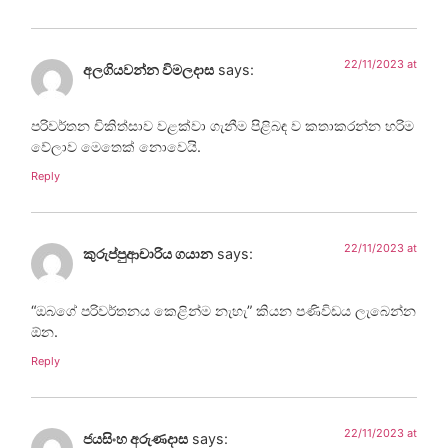
22/11/2023 at
අලගියවන්න විමලදාස
says:
පරිවර්තන චිකිත්සාව වළක්වා ගැනීම පිළිබඳ ව කතාකරන්න හරිම
වේලාව මෙතෙක් නොවෙයි.
Reply
22/11/2023 at
කුරුප්පුආචාරිය ගයාන
says:
“ඔබගේ පරිවර්තනය කෙළින්ම නැහැ” කියන පණිවිඩය ලැබෙන්න
ඕන.
Reply
22/11/2023 at
ජයසිංහ අරුණදාස
says: