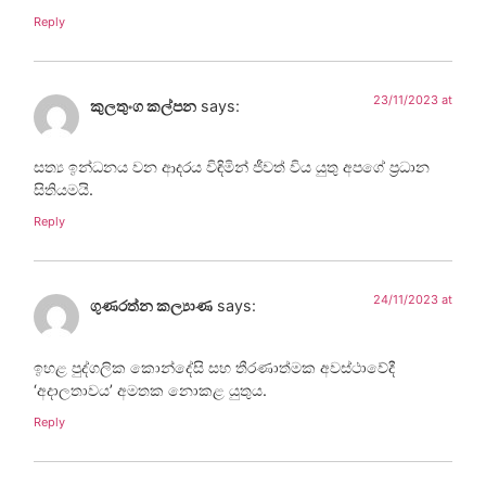
Reply
23/11/2023 at
කුලතුංග කල්පන
says:
සත්‍ය ඉන්ධනය වන ආදරය විඳිමින් ජීවත් විය යුතු අපගේ ප්‍රධාන
සිතියමයි.
Reply
24/11/2023 at
ගුණරත්න කල්‍යාණ
says:
ඉහළ පුද්ගලික කොන්දේසි සහ තීරණාත්මක අවස්ථාවේදී
‘අදාලතාවය’ අමතක නොකළ යුතුය.
Reply