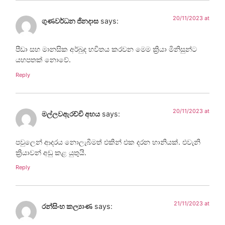
20/11/2023 at
ගුණවර්ධන ජිනදාස
says:
පීඩා සහ මානසික අර්බුද භවිතය කරවන මෙම ක්‍රියා මිනිසුන්ට
යහපතක් නොවේ.
Reply
20/11/2023 at
මල්ලවඇරච්චි අභය
says:
පවුලෙන් ආදරය නොලැබීමත් එකින් එක දරන හානියක්. එවැනි
ක්‍රියාවන් අඩු කළ යුතුයි.
Reply
21/11/2023 at
රන්සිංහ කල්‍යාණ
says: