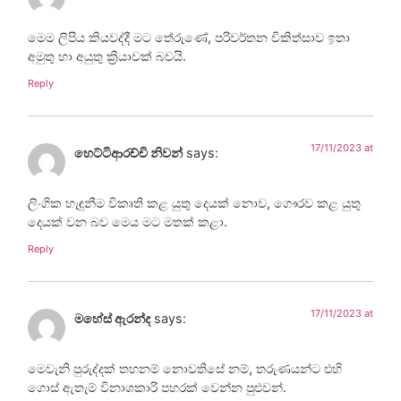
මෙම ලිපිය කියවද්දී මට තේරුණේ, පරිවර්තන චිකිත්සාව ඉතා
අමුතු හා අයුතු ක්‍රියාවක් බවයි.
Reply
17/11/2023 at
හෙට්ටිආරච්චි නිවන්
says:
ලිංගික හැඳුනීම විකෘති කළ යුතු දෙයක් නොව, ගෞරව කළ යුතු
දෙයක් වන බව මෙය මට මතක් කළා.
Reply
17/11/2023 at
මහේස් ඇරන්ද
says:
මෙවැනි පුරුද්දක් තහනම් නොවතිසේ නම්, තරුණයන්ට එහි
ගොස් ඇතැම් විනාශකාරි පහරක් වෙන්න පුළුවන්.