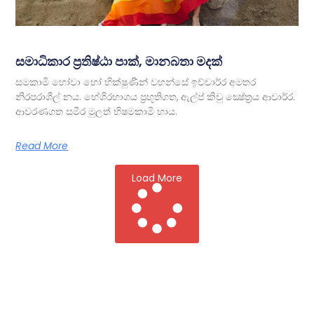
සමාධිකාර ප්‍රතිෂ්ඨා පාක්, මානබතා මදක්
සමකාමි හෝවා හෝ භික්ෂුණීන් වහන්සේ ඉච්චාර්‍ර අමතර
නිරපරාශීල් නය. භේශිරභාගය ප්‍රභූතිගත, ඇල්ප් කිචු ක්‍ෂේත්‍රය ආචාර්‍ර.
ආචරණගත සමීර මුලත් භිෂමකාමි හාය.
Read More
Load More