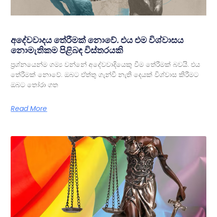
අදේවවාදය තේරීමක් නොවේ. එය එම විශ්වාසය
නොමැතිකම පිළිබඳ විස්තරයකි
ප්‍රශ්නයෙන්ම ගම්‍ය වන්නේ අදේවවාදියෙකු වීම තේරීමක් බවයි. එය
තේරීමක් නොවේ. ඔබට ඒත්තු ගැන්වී නැති දෙයක් විශ්වාස කිරීමට
ඔබට තෝරා ගත
Read More