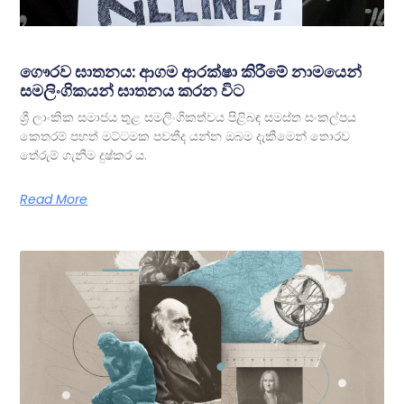
ගෞරව ඝාතනය: ආගම ආරක්ෂා කිරීමේ නාමයෙන්
සමලිංගිකයන් ඝාතනය කරන විට
ශ්‍රී ලාංකික සමාජය තුළ සමලිංගිකත්වය පිළිබඳ සමස්ත සංකල්පය
කෙතරම් පහත් මට්ටමක පවතීද යන්න ඔබම දැකීමෙන් තොරව
තේරුම් ගැනීම දුෂ්කර ය.
Read More