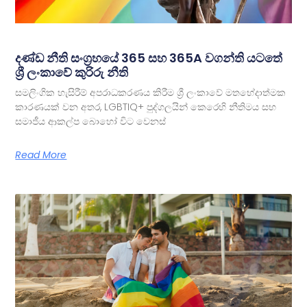
දණ්ඩ නීති සංග්‍රහයේ 365 සහ 365A වගන්ති යටතේ
ශ්‍රී ලංකාවේ කුරිරු නීති
සමලිංගික හැසිරීම් අපරාධකරණය කිරීම ශ්‍රී ලංකාවේ මතභේදාත්මක
කාරණයක් වන අතර, LGBTIQ+ පුද්ගලයින් කෙරෙහි නීතිමය සහ
සමාජීය ආකල්ප බොහෝ විට වෙනස්
Read More