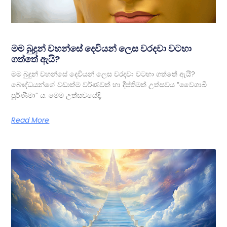
මම බුදුන් වහන්සේ දෙවියන් ලෙස වරදවා වටහා
ගත්තේ ඇයි?
මම බුදුන් වහන්සේ දෙවියන් ලෙස වරදවා වටහා ගත්තේ ඇයි?
බෞද්ධයන්ගේ වඩාත්ම වර්ණවත් හා දීප්තිමත් උත්සවය “වෛශාඛී
පූර්ණිමා” ය. මෙම උත්සවයේදී,
Read More