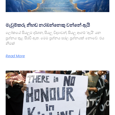
මැවුම්කරු නිහඬ නරඹන්නෙකු වන්නේ ඇයි
ලෝකයේ සියලුම දර්ශන, සියලු විද්‍යාවන්, සියලු ආගම් ‘ඇයි’ යන
ප්‍රශ්නය තුළ සිරවී ඇත. මෙම ප්‍රශ්නය සරල ප්‍රශ්නයක් නොවේ. එය
නිමක්
Read More