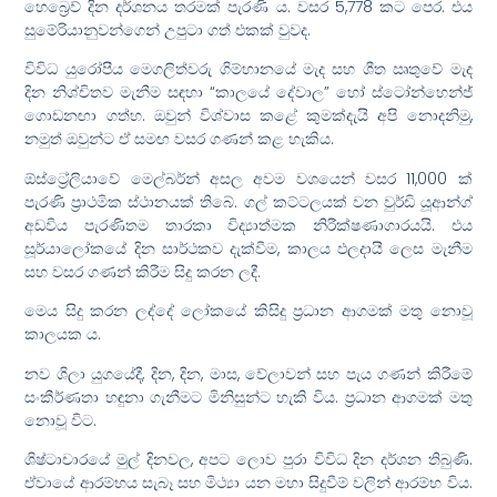
හෙබ්‍රෙව් දින දර්ශනය තරමක් පැරණි ය. වසර 5,778 කට පෙර. එය
සුමේරියානුවන්ගෙන් උපුටා ගත් එකක් වුවද.
විවිධ යුරෝපීය මෙගලිත්වරු ගිම්හානයේ මැද සහ ශීත ඍතුවේ මැද
දින නිශ්චිතව මැනීම සඳහා “කාලයේ දේවාල” හෝ ස්ටෝන්හෙන්ජ්
ගොඩනඟා ගත්හ. ඔවුන් විශ්වාස කළේ කුමක්දැයි අපි නොදනිමු,
නමුත් ඔවුන්ට ඒ සමඟ වසර ගණන් කළ හැකිය.
ඕස්ට්‍රේලියාවේ මෙල්බර්න් අසල අවම වශයෙන් වසර 11,000 ක්
පැරණි ප්‍රාථමික ස්ථානයක් තිබේ. ගල් කට්ටලයක් වන වුර්ඩි යූආන්ග්
අඩවිය පැරණිතම තාරකා විද්‍යාත්මක නිරීක්ෂණාගාරයයි. එය
සූර්යාලෝකයේ දින සාර්ථකව දැක්වීම, කාලය ඵලදායී ලෙස මැනීම
සහ වසර ගණන් කිරීම සිදු කරන ලදී.
මෙය සිදු කරන ලද්දේ ලෝකයේ කිසිදු ප්‍රධාන ආගමක් මතු නොවූ
කාලයක ය.
නව ශිලා යුගයේදී, දින, දින, මාස, වේලාවන් සහ පැය ගණන් කිරීමේ
සංකීර්ණතා හඳුනා ගැනීමට මිනිසුන්ට හැකි විය. ප්‍රධාන ආගමක් මතු
නොවූ විට.
ශිෂ්ටාචාරයේ මුල් දිනවල, අපට ලොව පුරා විවිධ දින දර්ශන තිබුණි.
ඒවායේ ආරම්භය සැබෑ සහ මිථ්‍යා යන මහා සිදුවීම් වලින් ආරම්භ විය.