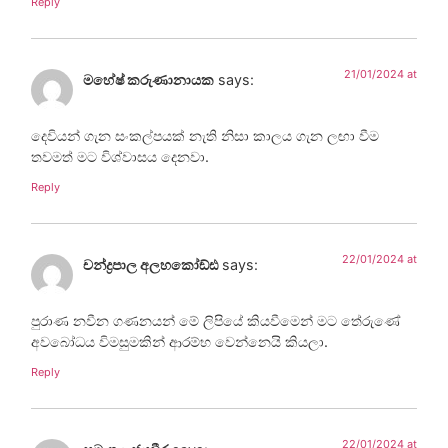
Reply
21/01/2024 at
මහේෂ් කරුණානායක
says:
දෙවියන් ගැන සංකල්පයක් නැති නිසා කාලය ගැන ලඟා වීම
තවමත් මට විශ්වාසය දෙනවා.
Reply
22/01/2024 at
චන්ද්‍රපාල අලහකෝඞ්ඪ
says:
පුරාණ නවීන ගණනයන් මේ ලිපියේ කියවීමෙන් මට තේරුණේ
අවබෝධය විමසුමකින් ආරම්භ වෙන්නෙයි කියලා.
Reply
22/01/2024 at