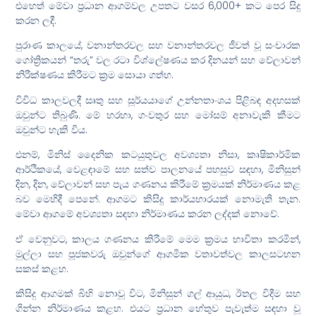
එහෙත් මේවා ප්‍රධාන ආගම්වල උපතට වසර 6,000+ කට පෙර සිදු
කරන ලදී.
පුරාණ කාලයේ, වනාන්තරවල සහ වනාන්තරවල ජීවත් වූ සංචාරක
ගෝත්‍රිකයන් “තරු” වල රටා විශ්ලේෂණය කර දිනයන් සහ වේලාවන්
නිරීක්ෂණය කිරීමට ක්‍රම සොයා ගත්හ.
විවිධ කාලවලදී සෘතු සහ සූර්යයාගේ උන්නතාංශය පිළිබඳ අදහසක්
ඔවුන්ට තිබුණි. මේ හරහා, ගංවතුර සහ මෝසම් අනාවැකි කීමට
ඔවුන්ට හැකි විය.
එනම්, මිනිස් දෛනික කටයුතුවල අවශ්‍යතා නිසා, කෘෂිකාර්මික
ආර්ථිකයේ, වෙළඳාමේ සහ සත්ව පාලනයේ පහසුව සඳහා, මිනිසුන්
දින, දින, වේලාවන් සහ පැය ගණනය කිරීමේ ක්‍රමයක් නිර්මාණය කළ
බව මෙහිදී පෙනේ. ආගමට කිසිදු කාර්යභාරයක් නොමැති තැන.
මේවා ආගමේ අවශ්‍යතා සඳහා නිර්මාණය කරන ලද්දක් නොවේ.
ඒ වෙනුවට, කාලය ගණනය කිරීමේ මෙම ක්‍රමය භාවිතා කරමින්,
මුල්ලා සහ පූජකවරු ඔවුන්ගේ ආගමික වතාවත්වල කාලසටහන
සකස් කළහ.
කිසිදු ආගමක් බිහි නොවූ විට, මිනිසුන් ගල් ආයුධ, ඊතල විදීම සහ
ගින්න නිර්මාණය කළහ. එයට ප්‍රධාන හේතුව පැවැත්ම සඳහා වූ