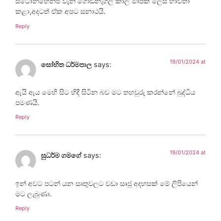
ස්ටෝන්හෙන්ජ් වැනි ගොඩනැගිලි කාල මාපක ලෙස භාවිතා
කළා,අදටත් ඒක අපට සනාථයි.
Reply
19/01/2024 at
සෝභිත ධර්මපාල
says:
ඇයි ඇය මෙහි සිට හිදී සිටින බව මට තහවුරු කරන්නේ බුද්ධිය
පමණයි.
Reply
19/01/2024 at
සුධර්ම ගමගේ
says:
ඉන් අවට පටන් යන සෘතුවලට වඩා සෘජු අදහසක් මේ ලිපියෙන්
මට ලැබුණා.
Reply