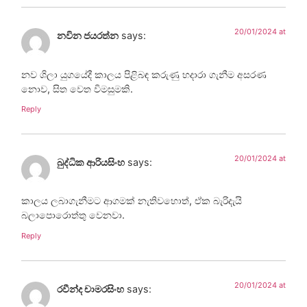
20/01/2024 at
නවින ජයරත්න
says:
නව ශිලා යුගයේදී කාලය පිළිබඳ කරුණු හදාරා ගැනීම අසරණ
නොව, සිත වෙත විමසුමකි.
Reply
20/01/2024 at
බුද්ධික ආරියසිංහ
says:
කාලය ලබාගැනීමට ආගමක් නැතිවහොත්, ඒක බැරිදැයි
බලාපොරොත්තු වෙනවා.
Reply
20/01/2024 at
රවීන්ද චාමරසිංහ
says: