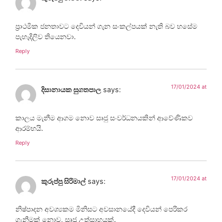
ප්‍රාථමික ජනතාවට දෙවියන් ගැන සංකල්පයක් නැති බව හසේම
පැහැදිලිව තියෙනවා.
Reply
17/01/2024 at
දිසානායක සුගතපාල
says:
කාලය මැනීම ආගම නොව සෘජු සංවර්ධනයකින් ආවේණිකව
ආරම්භයි.
Reply
17/01/2024 at
කුරුප්පු සිරිමාල්
says:
නිෂ්පාදන අවශ්‍යකම මිනිසට අවසානයේදී දෙවියන් පෙරිකර
ගැනීමක් නොව, සෘජු උත්සාහයක්.