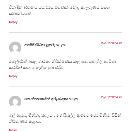
චීන දින දර්ශනය යථාර්ථය පමණක් නො, කාලගුණය සමඟ
සම්බන්ධයක්.
Reply
15/01/2024 at
අබේවර්ධන ඉසුරු
says:
මෙල්බර්න් අසල තාරකා නිරීක්ෂණය කල ගොඩනැගිලි භාවිතා
කරමින් කාලය මැනීම පුරාණයි.
Reply
15/01/2024 at
තෙන්නකෝන් අරුණදාස
says:
ගල් ආයුධ, ගින්න, කාලය , මේ සියල්ල ආගමට පෙර මිනිසා විසින්
නිර්මාණය කළාය.
Reply