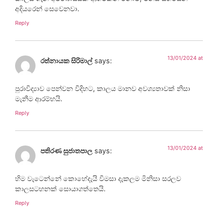
අදියරෙන් සෙවෙනවා.
Reply
13/01/2024 at
රත්නායක සිරිමාල්
says:
පුරාවිද්‍යාව පෙන්වන විදිහට, කාලය මානව අවශ්‍යතාවක් නිසා
මැනීම ආරම්භයි.
Reply
13/01/2024 at
පතිරණ සුජාතපාල
says:
හිම වැටෙන්නේ කොහේදැයි විමසා දැකලම මිනිසා සරලව
කාලසටහනක් සොයාගත්තෙයි.
Reply