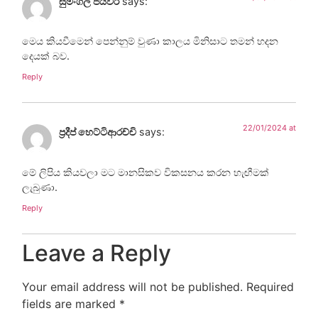
සුමංගල ජයවීර
says:
මෙය කියවීමෙන් පෙන්නුම් වුණා කාලය මිනිසාට තමන් හදන
දෙයක් බව.
Reply
22/01/2024 at
ප්‍රදීප් හෙට්ටිආරච්චි
says:
මේ ලිපිය කියවලා මට මානසිකව විකසනය කරන හැඟීමක්
ලැබුණා.
Reply
Leave a Reply
Your email address will not be published.
Required
fields are marked
*