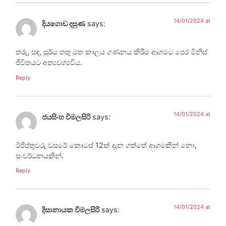
14/01/2024 at
දියගොඩ දසුණ
says:
තරු, සඳ, සූර්ය තතු මත කාලය ගණනය කිරීම ආගමට පෙර මිනිස්
ජීවිතයට අත්‍යවශ්‍යවිය.
Reply
14/01/2024 at
ජයසිංහ විමලසිරි
says:
ඊජිප්තුවරු වසරේ කොටස් 12ක් දැන ගත්තේ ආගමකින් නො,
සංවර්ධනයකින්.
Reply
14/01/2024 at
දිසානායක විමලසිරි
says: