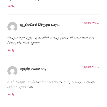
Reply
17/01/2024 at
අලුත්ගමගේ විමලදාස
says:
“කාලය ගැන දැනුම ආගමකින් නොලැබුණා” කියන අදහස මට
විශාල නිදහසක් දැනුනා.
Reply
18/01/2024 at
කුරුප්පු ගයාන
says:
අවධීන් මැනීම කෘෂිකාර්මික කටයුතු සදහාත්, වෙළඳාම සදහාත්
මහත් වැදගත් වුණා.
Reply