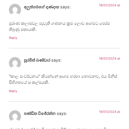
18/01/2024 at
අලුත්ගමගේ ගුණදාස
says:
පුරාණ කලාපවල පැවැති ගණනය ක්‍රම ලොව ආගමට පෙරම
තිබුණු සත්‍යයකි.
Reply
18/01/2024 at
සූරමිත් බණ්ඩාර
says:
“කාල සංවර්ධනය” කියන්නේ ආගම හරහා නොවනව, එය මිනිස්
සිහිගතයේ සංකල්පයකි.
Reply
19/01/2024 at
පණ්ඩිත විජේරත්න
says: