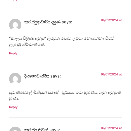
16/01/2024 at
කුරුප්පුආචාරිය දසුණ
says:
“කාලය පිළිබඳ දැනුම” ලියවුනු පොත උපුටා නොගන්නා විටත්
ලැබුණු නිර්මාණයක්.
Reply
16/01/2024 at
දියගොඩ යසිත
says:
පුරාණවෙලේ මිනිසුන් සඳෙන්, සූර්යයා වටා භ්‍රමණය ගැන දැනුවත්
වුණා.
Reply
16/01/2024 at
කුරුප්පු නිවන්
says: