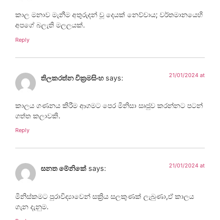
කාල මනාව මැනීම අතුරුදන් වූ දෙයක් නෙව්වාය; වර්තමානයෙහි
අපගේ බලැති මලලයක්.
Reply
21/01/2024 at
තිලකරත්න වික්‍රමසිංහ
says:
කාලය ගණනය කිරීම ආගමට පෙර මිනිසා සෘජුව කරන්නට පටන්
ගත්ත කලාවකි.
Reply
21/01/2024 at
සනත මේනිකේ
says:
මිනිස්කමට පුරාවිද්‍යාවෙන් සක්‍රිය සලකුණක් ලැබුණා,ඒ කාලය
ගැන දැනුම.