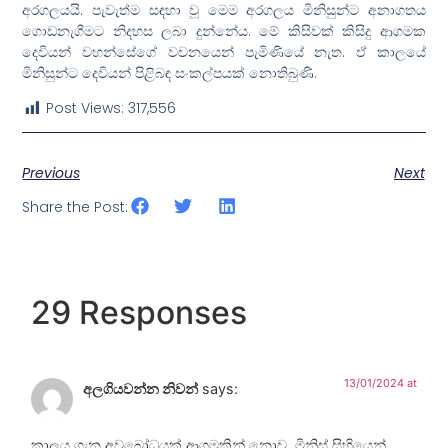
අරගලයයි. පැවැත්ම සඳහා වූ මෙම අරගලය මිනිසුන්ට අනාගතය
ගොඩනැගීමට නිදහස ලබා දුන්නේය. මේ කිසිවක් කිසිදු ආගමක
දෙවියන් වහන්සේගේ වචනයෙන් පැමිණියේ නැත. ඒ කාලයේ
මිනිසුන්ට දෙවියන් පිළිබඳ සංකල්පයක් නොතිබුණි.
Post Views:
317,556
Previous
Next
Share the Post:
29 Responses
13/01/2024 at
අලගියවන්න නිවන්
says:
කාලය ගැන අවබෝධයක් ආගමකින් නොව, මිනිස් සිහියෙන්