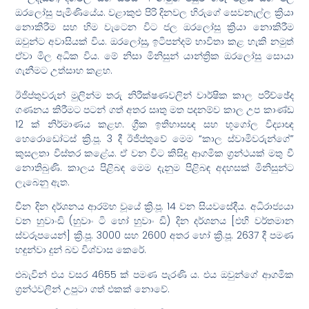
ඔරලෝසු පැමිණියේය. වළාකුළු පිරි දිනවල හිරුගේ සෙවනැල්ල ක්‍රියා
නොකිරීම සහ හිම වැටෙන විට ජල ඔරලෝසු ක්‍රියා නොකිරීම
ඔවුන්ට අවාසියක් විය. ඔරලෝසු, ඉටිපන්දම් භාවිතා කළ හැකි නමුත්
ඒවා මිල අධික විය. මේ නිසා මිනිසුන් යාන්ත්‍රික ඔරලෝසු සොයා
ගැනීමට උත්සාහ කළහ.
ඊජිප්තුවරුන් මුලින්ම තරු නිරීක්ෂණවලින් වාර්ෂික කාල පරිච්ඡේද
ගණනය කිරීමට පටන් ගත් අතර සෘතු මත පදනම්ව කාල උප කාණ්ඩ
12 ක් නිර්මාණය කළහ. ග්‍රීක ඉතිහාසඥ සහ භූගෝල විද්‍යාඥ
හෙරොඩෝටස් ක්‍රි.පූ. 3 දී ඊජිප්තුවේ මෙම “කාල ස්වාමිවරුන්ගේ”
කුසලතා විස්තර කළේය. ඒ වන විට කිසිදු ආගමික ග්‍රන්ථයක් මතු වී
නොතිබුණි. කාලය පිළිබඳ මෙම දැනුම පිළිබඳ අදහසක් මිනිසුන්ට
ලැබෙනු ඇත.
චීන දින දර්ශනය ආරම්භ වූයේ ක්‍රි.පූ. 14 වන සියවසේදීය. අධිරාජ්‍යයා
වන හුවාංඩි (හුවාං ටි හෝ හුවාං ඩි) දින දර්ශනය [එහි වර්තමාන
ස්වරූපයෙන්] ක්‍රි.පූ. 3000 සහ 2600 අතර හෝ ක්‍රි.පූ. 2637 දී පමණ
හඳුන්වා දුන් බව විශ්වාස කෙරේ.
එබැවින් එය වසර 4655 ක් පමණ පැරණි ය. එය ඔවුන්ගේ ආගමික
ග්‍රන්ථවලින් උපුටා ගත් එකක් නොවේ.