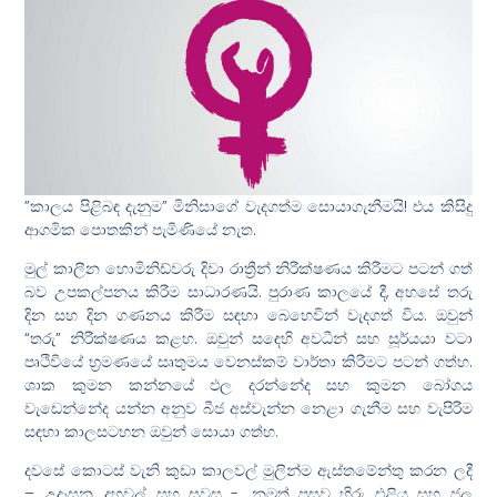
”කාලය පිළිබඳ දැනුම” මිනිසාගේ වැදගත්ම සොයාගැනීමයි! එය කිසිදු
ආගමික පොතකින් පැමිණියේ නැත.
මුල් කාලීන හොමිනිඩ්වරු දිවා රාත්‍රීන් නිරීක්ෂණය කිරීමට පටන් ගත්
බව උපකල්පනය කිරීම සාධාරණයි. පුරාණ කාලයේ දී, අහසේ තරු
දින සහ දින ගණනය කිරීම සඳහා බෙහෙවින් වැදගත් විය. ඔවුන්
“තරු” නිරීක්ෂණය කළහ. ඔවුන් සඳෙහි අවධීන් සහ සූර්යයා වටා
පෘථිවියේ භ්‍රමණයේ සෘතුමය වෙනස්කම් වාර්තා කිරීමට පටන් ගත්හ.
ශාක කුමන කන්නයේ ඵල දරන්නේද සහ කුමන බෝගය
වැඩෙන්නේද යන්න අනුව බීජ අස්වැන්න නෙළා ගැනීම සහ වැපිරීම
සඳහා කාලසටහන ඔවුන් සොයා ගත්හ.
දවසේ කොටස් වැනි කුඩා කාලවල් මුලින්ම ඇස්තමේන්තු කරන ලදී
– උදෑසන, දහවල් සහ සවස -. නමුත් පසුව හිරු එළිය සහ ජල