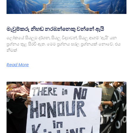
මැවුම්කරු නිහඬ නරඹන්නෙකු වන්නේ ඇයි
ලෝකයේ සියලුම දර්ශන, සියලු විද්‍යාවන්, සියලු ආගම් ‘ඇයි’ යන
ප්‍රශ්නය තුළ සිරවී ඇත. මෙම ප්‍රශ්නය සරල ප්‍රශ්නයක් නොවේ. එය
නිමක්
Read More