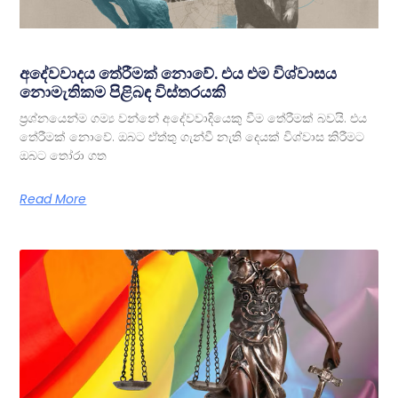
අදේවවාදය තේරීමක් නොවේ. එය එම විශ්වාසය
නොමැතිකම පිළිබඳ විස්තරයකි
ප්‍රශ්නයෙන්ම ගම්‍ය වන්නේ අදේවවාදියෙකු වීම තේරීමක් බවයි. එය
තේරීමක් නොවේ. ඔබට ඒත්තු ගැන්වී නැති දෙයක් විශ්වාස කිරීමට
ඔබට තෝරා ගත
Read More