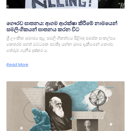
ගෞරව ඝාතනය: ආගම ආරක්ෂා කිරීමේ නාමයෙන්
සමලිංගිකයන් ඝාතනය කරන විට
ශ්‍රී ලාංකික සමාජය තුළ සමලිංගිකත්වය පිළිබඳ සමස්ත සංකල්පය
කෙතරම් පහත් මට්ටමක පවතීද යන්න ඔබම දැකීමෙන් තොරව
තේරුම් ගැනීම දුෂ්කර ය.
Read More