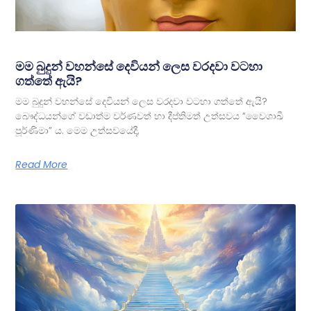
මම බුදුන් වහන්සේ දෙවියන් ලෙස වරදවා වටහා
ගත්තේ ඇයි?
මම බුදුන් වහන්සේ දෙවියන් ලෙස වරදවා වටහා ගත්තේ ඇයි?
බෞද්ධයන්ගේ වඩාත්ම වර්ණවත් හා දීප්තිමත් උත්සවය “වෛශාඛී
පූර්ණිමා” ය. මෙම උත්සවයේදී,
Read More