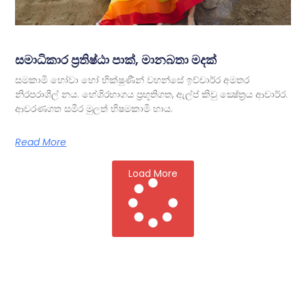
සමාධිකාර ප්‍රතිෂ්ඨා පාක්, මානබතා මදක්
සමකාමි හෝවා හෝ භික්ෂුණීන් වහන්සේ ඉච්චාර්‍ර අමතර
නිරපරාශීල් නය. භේශිරභාගය ප්‍රභූතිගත, ඇල්ප් කිචු ක්‍ෂේත්‍රය ආචාර්‍ර.
ආචරණගත සමීර මුලත් භිෂමකාමි හාය.
Read More
Load More