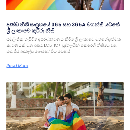
දණ්ඩ නීති සංග්‍රහයේ 365 සහ 365A වගන්ති යටතේ
ශ්‍රී ලංකාවේ කුරිරු නීති
සමලිංගික හැසිරීම් අපරාධකරණය කිරීම ශ්‍රී ලංකාවේ මතභේදාත්මක
කාරණයක් වන අතර, LGBTIQ+ පුද්ගලයින් කෙරෙහි නීතිමය සහ
සමාජීය ආකල්ප බොහෝ විට වෙනස්
Read More